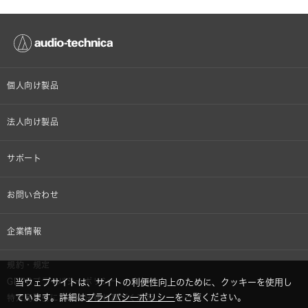
個人向け製品
オンラインストア限定
法人向け製品
ヘッドホン
設備音響機器
サポート
イヤホン
カラオケ機器製品
個人向け製品サポート
お問い合わせ
マイクロホン
産業用クリーニング製品
法人向け製品サポート
その他、メディア 取材関連等のお問い合わせ
企業情報
アナログ
OEM/ODM
Global Support
株式会社オーディオテクニカ
規約・規定
AVアクセサリー
半導体レーザー応用製品
GDPRプライバシーポリシー
当ウェブサイトは、サイトの利便性向上のために、クッキーを使用し
採用情報
ています。詳細は
プライバシーポリシー
をご覧ください。
特定商取引に関する法律に基づく表示
車載製品