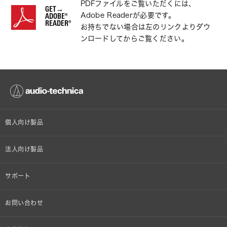
PDFファイルをご覧いただくには、
GET→
Adobe Readerが必要です。
ADOBE®
READER®
お持ちでない場合は左のリンクよりダウ
ンロードしてからご覧ください。
個人向け製品
オンラインストア限定
法人向け製品
ヘッドホン
設備音響機器
サポート
イヤホン
カラオケ機器製品
個人向け製品サポート
お問い合わせ
マイクロホン
産業用クリーニング製品
法人向け製品サポート