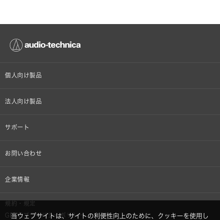
個人向け製品
オンラインストア限定
法人向け製品
ヘッドホン
設備音響機器
サポート
イヤホン
カラオケ機器製品
個人向け製品サポート
お問い合わせ
マイクロホン
産業用クリーニング製品
法人向け製品サポート
その他、メディア 取材関連等のお問い合わせ
企業情報
アナログ
OEM/ODM
Global Support
株式会社オーディオテクニカ
規約・規定
AVアクセサリー
半導体レーザー応用製品
GDPRプライバシーポリシー
当ウェブサイトは、サイトの利便性向上のために、クッキーを使用し