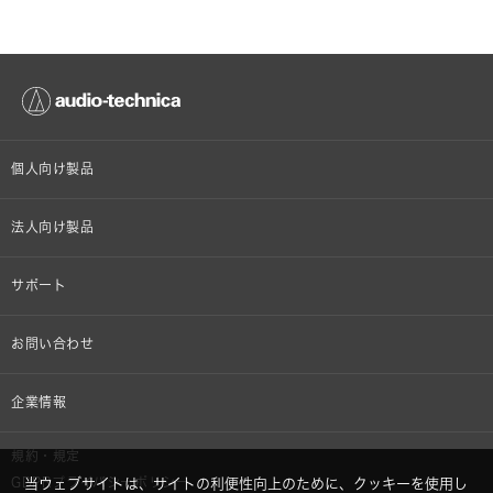
個人向け製品
オンラインストア限定
法人向け製品
ヘッドホン
設備音響機器
サポート
イヤホン
カラオケ機器製品
個人向け製品サポート
お問い合わせ
マイクロホン
産業用クリーニング製品
法人向け製品サポート
その他、メディア 取材関連等のお問い合わせ
企業情報
アナログ
OEM/ODM
Global Support
株式会社オーディオテクニカ
規約・規定
AVアクセサリー
半導体レーザー応用製品
GDPRプライバシーポリシー
当ウェブサイトは、サイトの利便性向上のために、クッキーを使用し