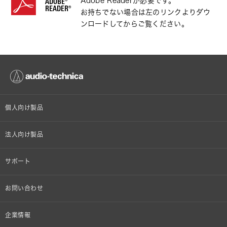
Adobe Readerが必要です。
ADOBE®
READER®
お持ちでない場合は左のリンクよりダウ
ンロードしてからご覧ください。
個人向け製品
オンラインストア限定
法人向け製品
ヘッドホン
設備音響機器
サポート
イヤホン
カラオケ機器製品
個人向け製品サポート
お問い合わせ
マイクロホン
産業用クリーニング製品
法人向け製品サポート
その他、メディア 取材関連等のお問い合わせ
企業情報
アナログ