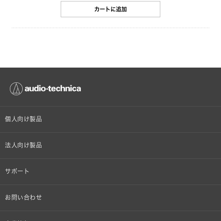
カートに追加
個人向け製品
オンラインストア限定
法人向け製品
ヘッドホン
設備音響機器
サポート
イヤホン
カラオケ機器製品
個人向け製品サポート
お問い合わせ
マイクロホン
産業用クリーニング製品
法人向け製品サポート