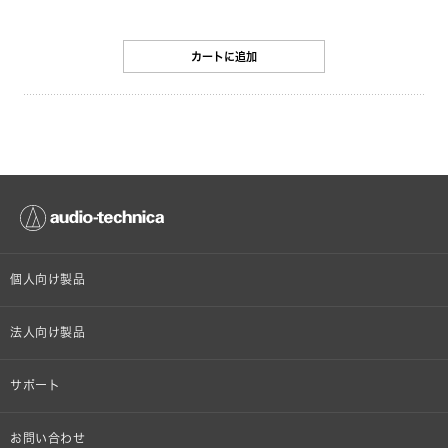
カートに追加
個人向け製品
オンラインストア限定
法人向け製品
ヘッドホン
設備音響機器
サポート
イヤホン
カラオケ機器製品
個人向け製品サポート
お問い合わせ