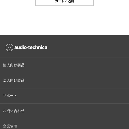
カートに追加
個人向け製品
オンラインストア限定
法人向け製品
ヘッドホン
設備音響機器
サポート
イヤホン
カラオケ機器製品
個人向け製品サポート
お問い合わせ
マイクロホン
産業用クリーニング製品
法人向け製品サポート
その他、メディア 取材関連等のお問い合わせ
企業情報