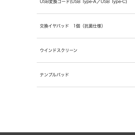
USB変換コード(USB Type-A／USB Type-C)
交換イヤパッド　1個（抗菌仕様）
ウインドスクリーン
テンプルパッド