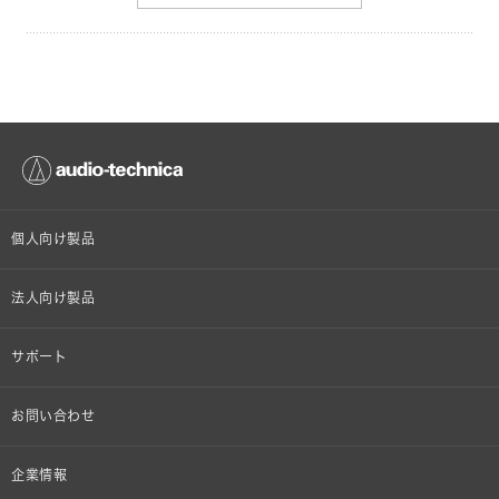
個人向け製品
オンラインストア限定
法人向け製品
ヘッドホン
設備音響機器
サポート
イヤホン
カラオケ機器製品
個人向け製品サポート
お問い合わせ
マイクロホン
産業用クリーニング製品
法人向け製品サポート
その他、メディア 取材関連等のお問い合わせ
企業情報
アナログ