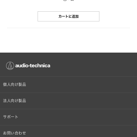
カートに追加
個人向け製品
オンラインストア限定
法人向け製品
ヘッドホン
設備音響機器
サポート
イヤホン
カラオケ機器製品
個人向け製品サポート
お問い合わせ