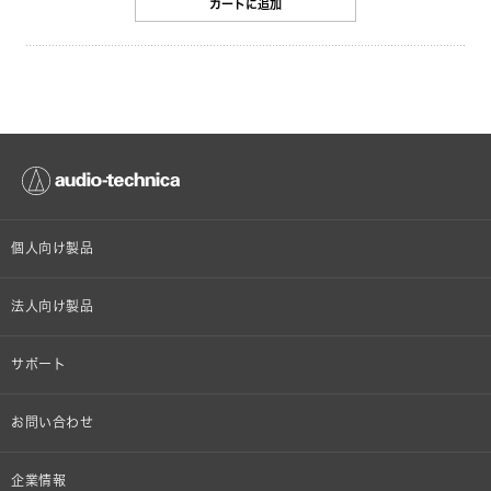
カートに追加
個人向け製品
オンラインストア限定
法人向け製品
ヘッドホン
設備音響機器
サポート
イヤホン
カラオケ機器製品
個人向け製品サポート
お問い合わせ
マイクロホン
産業用クリーニング製品
法人向け製品サポート
その他、メディア 取材関連等のお問い合わせ
企業情報