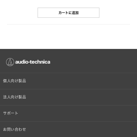
カートに追加
個人向け製品
オンラインストア限定
法人向け製品
ヘッドホン
設備音響機器
サポート
イヤホン
カラオケ機器製品
個人向け製品サポート
お問い合わせ
マイクロホン