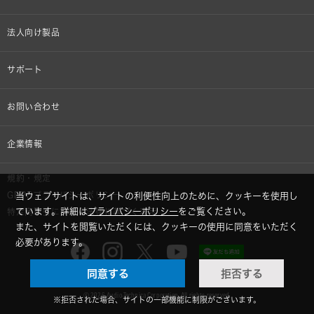
オンラインストア限定
法人向け製品
ヘッドホン
設備音響機器
サポート
イヤホン
カラオケ機器製品
個人向け製品サポート
お問い合わせ
マイクロホン
産業用クリーニング製品
法人向け製品サポート
その他、メディア 取材関連等のお問い合わせ
企業情報
アナログ
OEM/ODM
Global Support
株式会社オーディオテクニカ
規約・規定
AVアクセサリー
半導体レーザー応用製品
GDPRプライバシーポリシー
当ウェブサイトは、サイトの利便性向上のために、クッキーを使用し
採用情報
ています。詳細は
プライバシーポリシー
をご覧ください。
特定商取引に関する法律に基づく表示
車載製品
また、サイトを閲覧いただくには、クッキーの使用に同意をいただく
GLOBAL-オーディオテクニカ
必要があります。
部品/付属品
同意する
拒否する
audio-technica MIMIO
© 2026 Audio-Technica Corporation. All rights reserved.
※拒否された場合、サイトの一部機能に制限がございます。
AUTEC - 食品加工機器