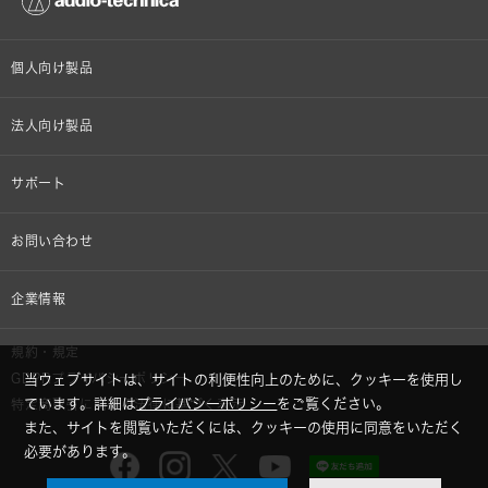
個人向け製品
オンラインストア限定
法人向け製品
ヘッドホン
設備音響機器
サポート
イヤホン
カラオケ機器製品
個人向け製品サポート
お問い合わせ
マイクロホン
産業用クリーニング製品
法人向け製品サポート
その他、メディア 取材関連等のお問い合わせ
企業情報
アナログ
OEM/ODM
Global Support
株式会社オーディオテクニカ
規約・規定
AVアクセサリー
半導体レーザー応用製品
GDPRプライバシーポリシー
当ウェブサイトは、サイトの利便性向上のために、クッキーを使用し
採用情報
ています。詳細は
プライバシーポリシー
をご覧ください。
特定商取引に関する法律に基づく表示
車載製品
また、サイトを閲覧いただくには、クッキーの使用に同意をいただく
GLOBAL-オーディオテクニカ
必要があります。
部品/付属品