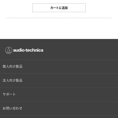
カートに追加
個人向け製品
オンラインストア限定
法人向け製品
ヘッドホン
設備音響機器
サポート
イヤホン
カラオケ機器製品
個人向け製品サポート
お問い合わせ
マイクロホン
産業用クリーニング製品