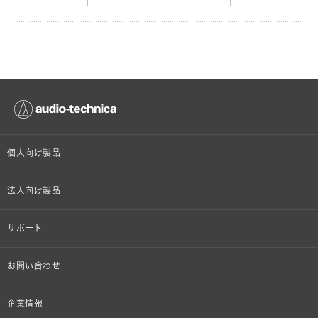
個人向け製品
オンラインストア限定
法人向け製品
ヘッドホン
設備音響機器
サポート
イヤホン
カラオケ機器製品
個人向け製品サポート
お問い合わせ
マイクロホン
産業用クリーニング製品
法人向け製品サポート
その他、メディア 取材関連等のお問い合わせ
企業情報
アナログ