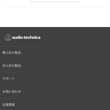
個人向け製品
オンラインストア限定
法人向け製品
ヘッドホン
設備音響機器
サポート
イヤホン
カラオケ機器製品
個人向け製品サポート
お問い合わせ
マイクロホン
産業用クリーニング製品
法人向け製品サポート
その他、メディア 取材関連等のお問い合わせ
企業情報
アナログ