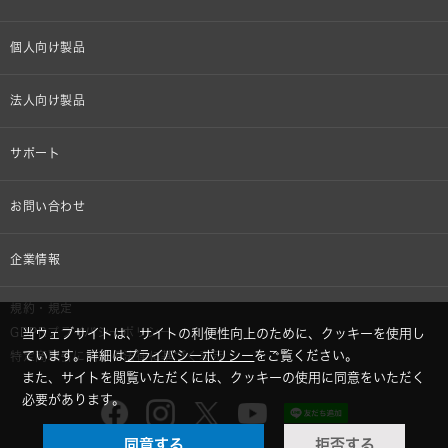
個人向け製品
オンラインストア限定
法人向け製品
ヘッドホン
設備音響機器
サポート
イヤホン
カラオケ機器製品
個人向け製品サポート
お問い合わせ
マイクロホン
産業用クリーニング製品
法人向け製品サポート
その他、メディア 取材関連等のお問い合わせ
企業情報
アナログ
OEM/ODM
Global Support
株式会社オーディオテクニカ
規約・規定
AVアクセサリー
半導体レーザー応用製品
GDPRプライバシーポリシー
当ウェブサイトは、サイトの利便性向上のために、クッキーを使用し
採用情報
ています。詳細は
プライバシーポリシー
をご覧ください。
特定商取引に関する法律に基づく表示
車載製品
また、サイトを閲覧いただくには、クッキーの使用に同意をいただく
GLOBAL-オーディオテクニカ
必要があります。
部品/付属品
同意する
拒否する
audio-technica MIMIO