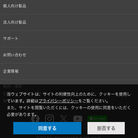
個人向け製品
オンラインストア限定
法人向け製品
ヘッドホン
設備音響機器
サポート
イヤホン
カラオケ機器製品
個人向け製品サポート
お問い合わせ
マイクロホン
産業用クリーニング製品
法人向け製品サポート
その他、メディア 取材関連等のお問い合わせ
企業情報
アナログ
OEM/ODM
Global Support
株式会社オーディオテクニカ
規約・規定
AVアクセサリー
半導体レーザー応用製品
GDPRプライバシーポリシー
当ウェブサイトは、サイトの利便性向上のために、クッキーを使用し
採用情報
ています。詳細は
プライバシーポリシー
をご覧ください。
特定商取引に関する法律に基づく表示
車載製品
また、サイトを閲覧いただくには、クッキーの使用に同意をいただく
GLOBAL-オーディオテクニカ
必要があります。
部品/付属品
同意する
拒否する
audio-technica MIMIO