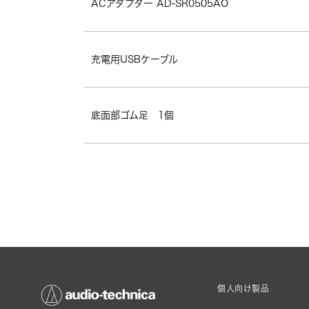
ACアダプター AD-SR0505AO
充電用USBケーブル
底面部ゴム足　1個
個人向け製品