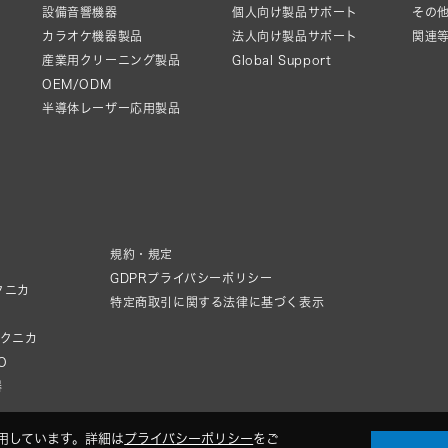
設備音響機器
個人向け製品サポート
その他
カラオケ機器製品
法人向け製品サポート
関連
産業用クリーニング製品
Global Support
OEM/ODM
半導体レーザー応用製品
規約・規定
GDPRプライバシーポリシー
クニカ
特定商取引に関する法律に基づく表示
テクニカ
IO
器
用しています。詳細は
プライバシーポリシー
をご