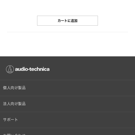
カートに追加
個人向け製品
オンラインストア限定
法人向け製品
ヘッドホン
設備音響機器
サポート
イヤホン
カラオケ機器製品
個人向け製品サポート