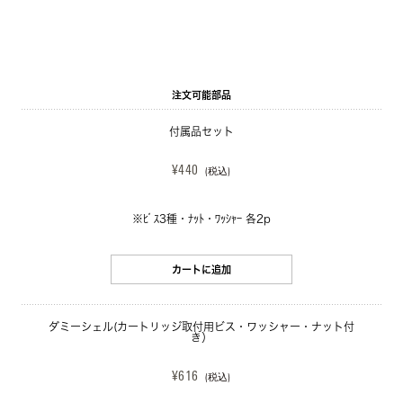
注文可能部品
付属品セット
¥440
(税込)
※ﾋﾞｽ3種・ﾅｯﾄ・ﾜｯｼｬｰ 各2p
カートに追加
ダミーシェル(カートリッジ取付用ビス・ワッシャー・ナット付
き）
¥616
(税込)