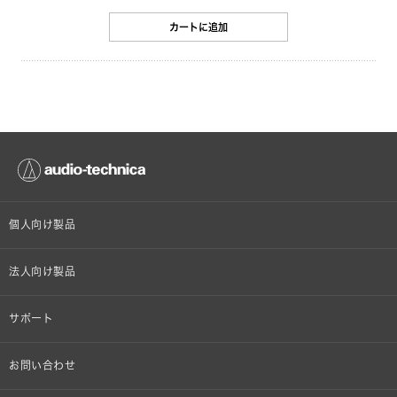
カートに追加
個人向け製品
オンラインストア限定
法人向け製品
ヘッドホン
設備音響機器
サポート
イヤホン
カラオケ機器製品
個人向け製品サポート
お問い合わせ
マイクロホン
産業用クリーニング製品