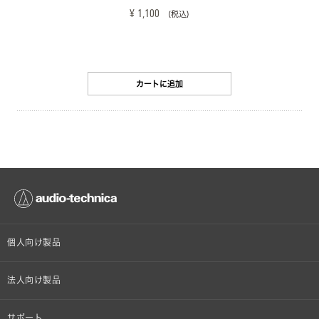
¥ 1,100
(税込)
カートに追加
個人向け製品
オンラインストア限定
法人向け製品
ヘッドホン
設備音響機器
サポート