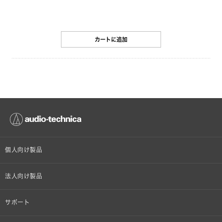
カートに追加
個人向け製品
オンラインストア限定
法人向け製品
ヘッドホン
設備音響機器
サポート
イヤホン