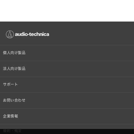
個人向け製品
オンラインストア限定
法人向け製品
ヘッドホン
設備音響機器
サポート
イヤホン
カラオケ機器製品
個人向け製品サポート
お問い合わせ
マイクロホン
産業用クリーニング製品
法人向け製品サポート
その他、メディア 取材関連等のお問い合わせ
企業情報
アナログ
OEM/ODM
Global Support
株式会社オーディオテクニカ
規約・規定