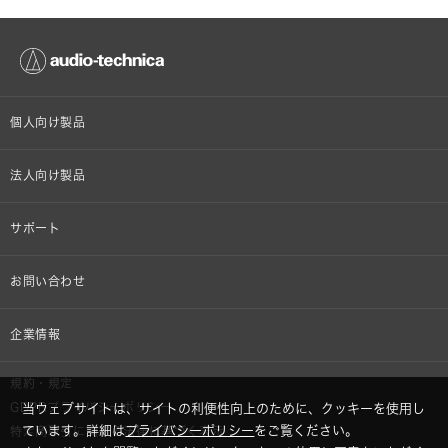
個人向け製品
オンラインストア限定
法人向け製品
ヘッドホン
設備音響機器
サポート
イヤホン
カラオケ機器製品
個人向け製品サポート
お問い合わせ
マイクロホン
産業用クリーニング製品
法人向け製品サポート
その他、メディア 取材関連等のお問い合わせ
企業情報
アナログ
OEM/ODM
Global Support
株式会社オーディオテクニカ
規約・規定
AVアクセサリー
半導体レーザー応用製品
GDPRプライバシーポリシー
当ウェブサイトは、サイトの利便性向上のために、クッキーを使用し
採用情報
ています。詳細は
プライバシーポリシー
をご覧ください。
特定商取引に関する法律に基づく表示
車載製品