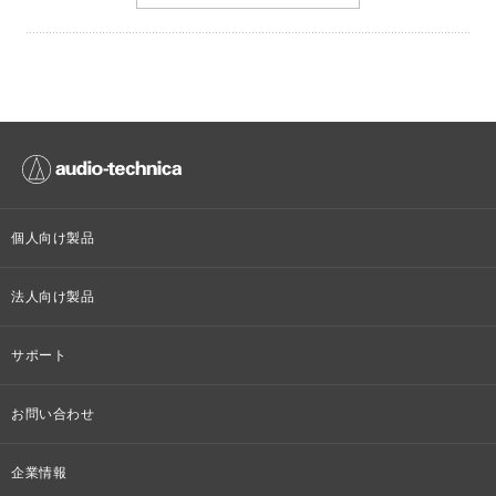
個人向け製品
オンラインストア限定
法人向け製品
ヘッドホン
設備音響機器
サポート
イヤホン
カラオケ機器製品
個人向け製品サポート
お問い合わせ
マイクロホン
産業用クリーニング製品
法人向け製品サポート
その他、メディア 取材関連等のお問い合わせ
企業情報
アナログ