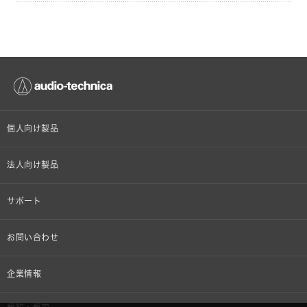
個人向け製品
オンラインストア限定
法人向け製品
ヘッドホン
設備音響機器
サポート
イヤホン
カラオケ機器製品
個人向け製品サポート
お問い合わせ
マイクロホン
産業用クリーニング製品
法人向け製品サポート
その他、メディア 取材関連等のお問い合わせ
企業情報
アナログ
OEM/ODM
Global Support