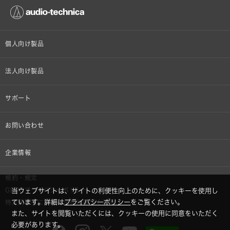
個人向け製品
オンラインストア限定
法人向け製品
ヘッドホン
設備音響機器
サポート
イヤホン
カラオケ機器製品
個人向け製品サポート
お問い合わせ
マイクロホン
産業用クリーニング製品
法人向け製品サポート
その他、メディア 取材関連等のお問い合わせ
企業情報
アナログ
OEM/ODM
Global Support
株式会社オーディオテクニカ
規約・規定
AVアクセサリー
半導体レーザー応用製品
GDPRプライバシーポリシー
当ウェブサイトは、サイトの利便性向上のために、クッキーを使用し
採用情報
ています。詳細は
プライバシーポリシー
をご覧ください。
特定商取引に関する法律に基づく表示
車載製品
また、サイトを閲覧いただくには、クッキーの使用に同意をいただく
GLOBAL-オーディオテクニカ
必要があります。