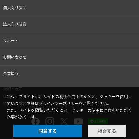
個人向け製品
オンラインストア限定
法人向け製品
ヘッドホン
設備音響機器
サポート
イヤホン
カラオケ機器製品
個人向け製品サポート
お問い合わせ
マイクロホン
産業用クリーニング製品
法人向け製品サポート
その他、メディア 取材関連等のお問い合わせ
企業情報
アナログ
OEM/ODM
Global Support
株式会社オーディオテクニカ
規約・規定
AVアクセサリー
半導体レーザー応用製品
GDPRプライバシーポリシー
当ウェブサイトは、サイトの利便性向上のために、クッキーを使用し
採用情報
ています。詳細は
プライバシーポリシー
をご覧ください。
特定商取引に関する法律に基づく表示
車載製品
また、サイトを閲覧いただくには、クッキーの使用に同意をいただく
GLOBAL-オーディオテクニカ
必要があります。
部品/付属品
同意する
拒否する
audio-technica MIMIO