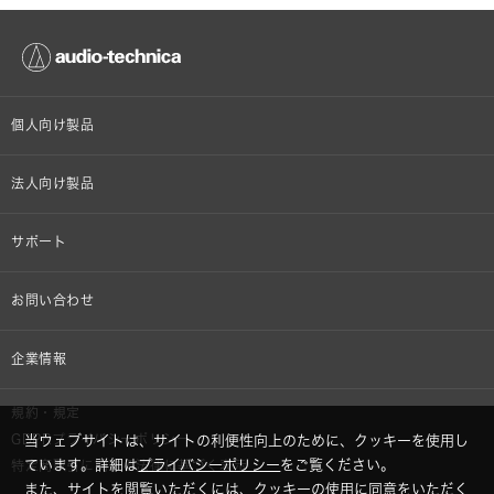
個人向け製品
オンラインストア限定
法人向け製品
ヘッドホン
設備音響機器
サポート
イヤホン
カラオケ機器製品
個人向け製品サポート
お問い合わせ
マイクロホン
産業用クリーニング製品
法人向け製品サポート
その他、メディア 取材関連等のお問い合わせ
企業情報
アナログ
OEM/ODM
Global Support
株式会社オーディオテクニカ
規約・規定
AVアクセサリー
半導体レーザー応用製品
GDPRプライバシーポリシー
当ウェブサイトは、サイトの利便性向上のために、クッキーを使用し
採用情報
ています。詳細は
プライバシーポリシー
をご覧ください。
特定商取引に関する法律に基づく表示
車載製品
また、サイトを閲覧いただくには、クッキーの使用に同意をいただく