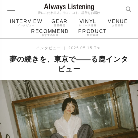
音にこだわる人、モノ、コト、場所をお届け
INTERVIEW
GEAR
VINYL
VENUE
インタビュー
音響機器
レコード情報
お店特集
RECOMMEND
PRODUCT
おすすめ記事
製品情報
レコード
プレーヤー
音質
スピーカー
インタビュー
｜
2025.05.15 Thu
ジャケット
bluetooth
アルバム
夢の続きを、東京で——る鹿インタ
レコード針
ビュー