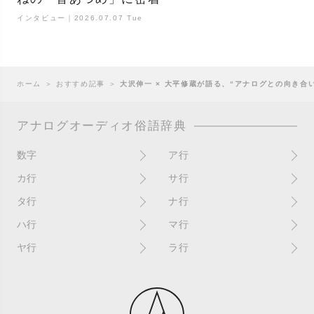
インタビュー｜2026.07.07 Tue
ホーム
＞
おすすめ記事
＞
大沢伸一 × 大平修蔵が語る、“アナログとの向き合い方
アナログオーディオ俗語辞典
数字
ア行
10インチ
RPM(33,45)
カ行
サ行
12インチシングル
アイソレーター
書き込み
サイン
タ行
ナ行
4チャンネル
赤盤
歌詞カード
サンプラー
ターンテーブル
アセテート盤
2枚使い
ハ行
マ行
歌詞記載ジャケット
CDJ
ダイカット
頭出し
New（レコードコンディショ
ガチャ盤
ハウリング
シールド盤
マスターテンポ
ン）
ヤ行
ラ行
ダイナフレックス
EPアダプター
カットアウト
剥がれ
重量盤
マスターボリューム
New（カバーコンディショ
ダブルジャケット
汚れ
EPレコード
ライナー / ライナーノーツ
ン）
カットイン
バックスピン
シュリンク / シュリンク付き
マスタリング
チャンネル
イコライザー / EQ
ラッカー盤
角折れ / 角潰れ
パテントスリーブ
シュリンク残存
マトリックス番号
チリノイズ
インシュレーター
リイシュー / 再発
壁（壁レコ）
バトルDJ
白盤
未開封
テープ
インナースリーブ
リミックス