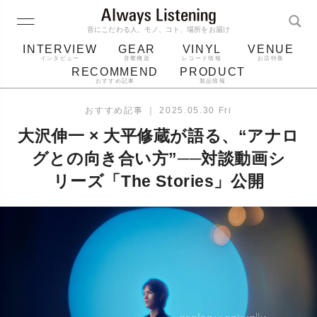
音にこだわる人、モノ、コト、場所をお届け
INTERVIEW
GEAR
VINYL
VENUE
インタビュー
音響機器
レコード情報
お店特集
RECOMMEND
PRODUCT
おすすめ記事
製品情報
レコード
プレーヤー
音質
スピーカー
おすすめ記事
｜
2025.05.30 Fri
ジャケット
bluetooth
アルバム
大沢伸一 × 大平修蔵が語る、“アナロ
レコード針
グとの向き合い方”──対談動画シ
リーズ「The Stories」公開