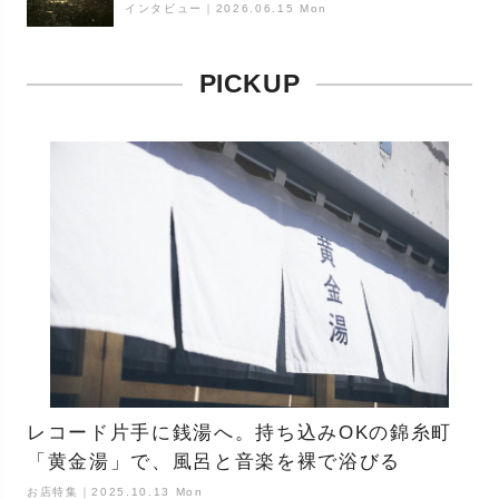
ケープ
インタビュー
｜
2026.06.15 Mon
PICKUP
レコード片手に銭湯へ。持ち込みOKの錦糸町
「黄金湯」で、風呂と音楽を裸で浴びる
お店特集｜2025.10.13 Mon