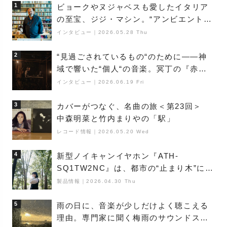
1
ビョークやヌジャベスも愛したイタリア
の至宝、ジジ・マシン。“アンビエントの
巨匠”が明かす創作の原点と、「動き」に
インタビュー
｜
2026.05.28 Thu
満ちた最新作の背景
2
“見過ごされているもの“のために――神
域で響いた“個人“の音楽。冥丁の『赤城
夜神楽』をレポート
インタビュー
｜
2026.06.19 Fri
3
カバーがつなぐ、名曲の旅＜第23回＞
中森明菜と竹内まりやの「駅」
レコード情報
｜
2026.05.20 Wed
4
新型ノイキャンイヤホン『ATH-
SQ1TW2NC』は、都市の“止まり木”にな
り得るーシンガーソングライター浮
製品情報
｜
2026.04.30 Thu
（Buoy）
5
雨の日に、音楽が少しだけよく聴こえる
理由。専門家に聞く梅雨のサウンドス