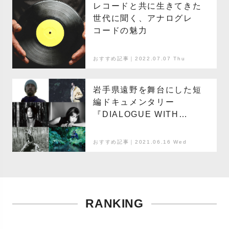
レコードと共に生きてきた
世代に聞く、アナログレ
コードの魅力
おすすめ記事｜2022.07.07 Thu
岩手県遠野を舞台にした短
編ドキュメンタリー
『DIALOGUE WITH
ANIMA』の予告編が公開。
サウンドトラックもリリー
おすすめ記事｜2021.06.16 Wed
ス
RANKING