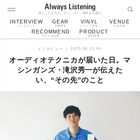
音にこだわる人、モノ、コト、場所をお届け
INTERVIEW
GEAR
VINYL
VENUE
インタビュー
音響機器
レコード情報
お店特集
RECOMMEND
PRODUCT
おすすめ記事
製品情報
レコード
プレーヤー
音質
スピーカー
インタビュー
｜
2025.06.13 Fri
ジャケット
bluetooth
アルバム
オーディオテクニカが届いた日。マ
レコード針
シンガンズ・滝沢秀一が伝えた
い、“その先”のこと