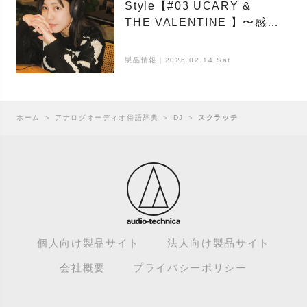
Style【#03 UCARY &
THE VALENTINE 】〜感性
の赴くままに。境界線のな
い自由な音楽をまとう
製品情報｜2026.02.14 Sat
ホーム
＞
アナログオーディオ俗語辞典
＞
DJ
＞
スクラッチ
個人向け製品サイト
法人向け製品サイト
会社概要
プライバシーポリシー