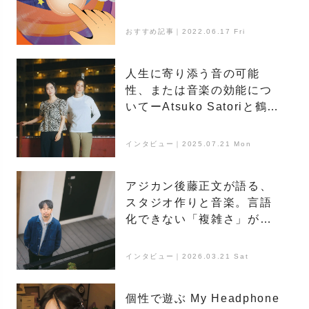
だそう「Incredibox」
おすすめ記事｜2022.06.17 Fri
人生に寄り添う音の可能
性、または音楽の効能につ
いてーAtsuko Satoriと鶴田
さくらの放談
インタビュー｜2025.07.21 Mon
アジカン後藤正文が語る、
スタジオ作りと音楽。言語
化できない「複雑さ」がマ
ジックを生む
インタビュー｜2026.03.21 Sat
個性で遊ぶ My Headphone