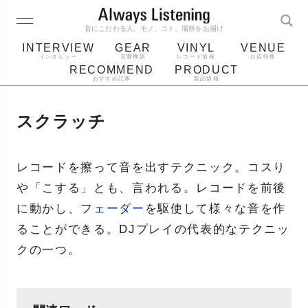
音にこだわる人、モノ、コト、場所をお届け
INTERVIEW
GEAR
VINYL
VENUE
インタビュー
音響機器
レコード情報
お店特集
RECOMMEND
PRODUCT
おすすめ記事
製品情報
レコード
プレーヤー
音質
スピーカー
スクラッチ
ジャケット
bluetooth
アルバム
レコード針
レコードを擦って音を出すテクニック。コスり
や「こする」とも、言われる。レコードを前後
に動かし、
フェーダー
を駆使して様々な音を作
ることができる。DJプレイの代表的なテクニッ
クの一つ。