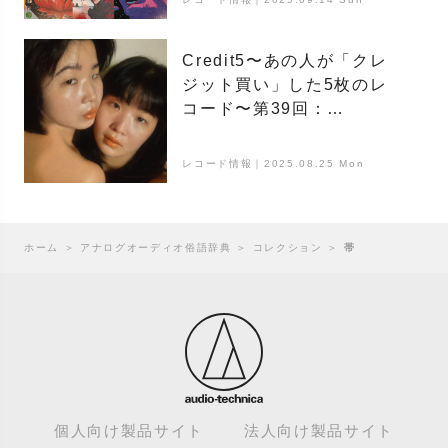
Credit5〜あの人が「クレ
ジット買い」した5枚のレ
コード〜第39回：
MANAKANA
レコード情報｜2025.08.25 Mon
ホーム
＞
アナログオーディオ俗語辞典
＞
コレクション
＞
帯
個人向け製品サイト
法人向け製品サイト