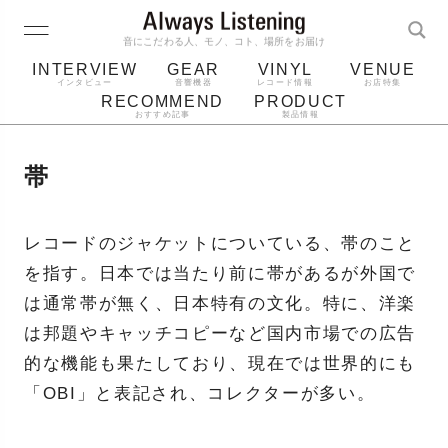
音にこだわる人、モノ、コト、場所をお届け
INTERVIEW
GEAR
VINYL
VENUE
インタビュー
音響機器
レコード情報
お店特集
RECOMMEND
PRODUCT
おすすめ記事
製品情報
レコード
プレーヤー
音質
スピーカー
帯
ジャケット
bluetooth
アルバム
レコード針
レコードのジャケットについている、帯のこと
を指す。日本では当たり前に帯があるが外国で
は通常帯が無く、日本特有の文化。特に、洋楽
は邦題やキャッチコピーなど国内市場での広告
的な機能も果たしており、現在では世界的にも
「OBI」と表記され、コレクターが多い。