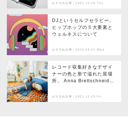
ワーク＝トーマス・ルフ
おすすめ記事｜2022.10.06 Thu
DJというセルフセラピー。
ヒップホップの５大要素と
ウェルネスについて
おすすめ記事｜2022.09.21 Wed
レコード収集好きなデザイ
ナーの色と形で溢れた居場
所。 Anna Brettschneider
とニューヨークのマイルー
ム
おすすめ記事｜2021.12.03 Fri