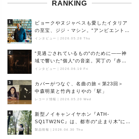
RANKING
1
ビョークやヌジャベスも愛したイタリア
の至宝、ジジ・マシン。“アンビエントの
巨匠”が明かす創作の原点と、「動き」に
インタビュー
｜
2026.05.28 Thu
満ちた最新作の背景
2
“見過ごされているもの“のために――神
域で響いた“個人“の音楽。冥丁の『赤城
夜神楽』をレポート
インタビュー
｜
2026.06.19 Fri
3
カバーがつなぐ、名曲の旅＜第23回＞
中森明菜と竹内まりやの「駅」
レコード情報
｜
2026.05.20 Wed
4
新型ノイキャンイヤホン『ATH-
SQ1TW2NC』は、都市の“止まり木”にな
り得るーシンガーソングライター浮
製品情報
｜
2026.04.30 Thu
（Buoy）