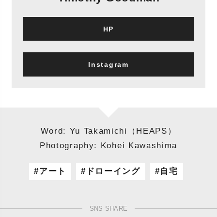
HP
Instagram
Word: Yu Takamichi（HEAPS）
Photography: Kohei Kawashima
アート
ドローイング
自宅
SNS SHARE