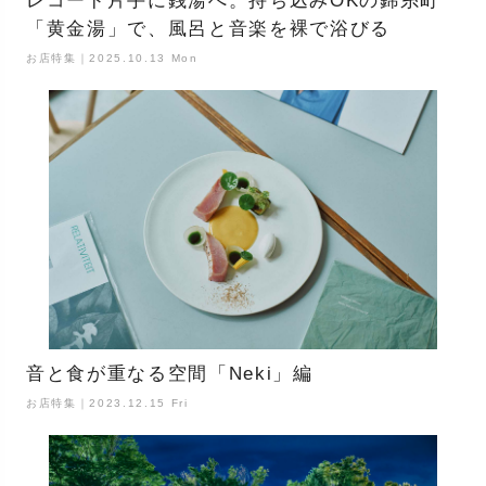
レコード片手に銭湯へ。持ち込みOKの錦糸町
「黄金湯」で、風呂と音楽を裸で浴びる
お店特集｜2025.10.13 Mon
音と食が重なる空間「Neki」編
お店特集｜2023.12.15 Fri