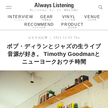
音にこだわる人、モノ、コト、場所をお届け
INTERVIEW
GEAR
VINYL
VENUE
インタビュー
音響機器
レコード情報
お店特集
RECOMMEND
PRODUCT
おすすめ記事
製品情報
レコード
プレーヤー
音質
スピーカー
おすすめ記事
｜
2021.12.02 Thu
ジャケット
bluetooth
アルバム
ボブ・ディランとジャズの生ライブ
レコード針
音源が好き。 Timothy Goodmanと
ニューヨークおウチ時間