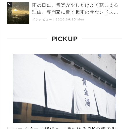
5
雨の日に、音楽が少しだけよく聴こえる
理由。専門家に聞く梅雨のサウンドス
ケープ
インタビュー
｜
2026.06.15 Mon
PICKUP