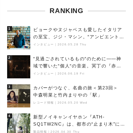
RANKING
1
ビョークやヌジャベスも愛したイタリア
の至宝、ジジ・マシン。“アンビエントの
巨匠”が明かす創作の原点と、「動き」に
インタビュー
｜
2026.05.28 Thu
満ちた最新作の背景
2
“見過ごされているもの“のために――神
域で響いた“個人“の音楽。冥丁の『赤城
夜神楽』をレポート
インタビュー
｜
2026.06.19 Fri
3
カバーがつなぐ、名曲の旅＜第23回＞
中森明菜と竹内まりやの「駅」
レコード情報
｜
2026.05.20 Wed
4
新型ノイキャンイヤホン『ATH-
SQ1TW2NC』は、都市の“止まり木”にな
り得るーシンガーソングライター浮
製品情報
｜
2026.04.30 Thu