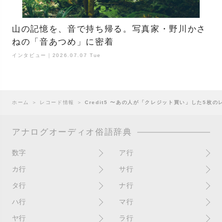
山の記憶を、音で持ち帰る。写真家・野川かさ
ねの「音あつめ」に密着
インタビュー｜2026.07.07 Tue
ホーム
＞
レコード情報
＞
Credit5 〜あの人が「クレジット買い」した5枚
アナログオーディオ俗語辞典
数字
ア行
10インチ
RPM(33,45)
カ行
サ行
12インチシングル
アイソレーター
書き込み
サイン
タ行
ナ行
4チャンネル
赤盤
歌詞カード
サンプラー
ターンテーブル
アセテート盤
2枚使い
ハ行
マ行
歌詞記載ジャケット
CDJ
ダイカット
頭出し
New（レコードコンディショ
ガチャ盤
ハウリング
シールド盤
マスターテンポ
ン）
ヤ行
ラ行
ダイナフレックス
EPアダプター