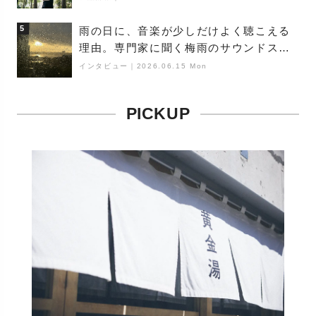
（Buoy）
5
雨の日に、音楽が少しだけよく聴こえる
理由。専門家に聞く梅雨のサウンドス
ケープ
インタビュー
｜
2026.06.15 Mon
PICKUP