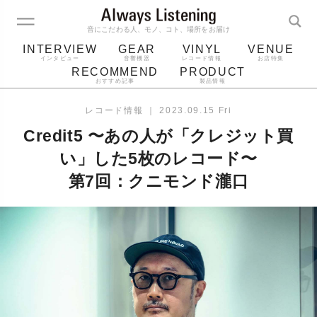
音にこだわる人、モノ、コト、場所をお届け
INTERVIEW
GEAR
VINYL
VENUE
インタビュー
音響機器
レコード情報
お店特集
RECOMMEND
PRODUCT
おすすめ記事
製品情報
レコード
プレーヤー
音質
スピーカー
レコード情報
｜
2023.09.15 Fri
ジャケット
bluetooth
アルバム
Credit5 〜あの人が「クレジット買
レコード針
い」した5枚のレコード〜
第7回：クニモンド瀧口