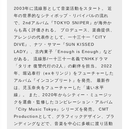
2003年に流線形として音楽活動をスタート。 近
年の世界的なシティポップ・リバイバルの流れ
で、2ndアルバム『TOKYO SNIPER』が海外か
らも高く評価される。 プロデュース、楽曲提供、
アレンジの代表作として、一十三十一『CITY
DIVE』、ナツ・サマー『SUN KISSED
LADY』、古内東子「Enough is Enough」など
がある。 流線形/一十三十一名義でNHKドラマ
「タリオ 復讐代行の2人」の劇伴を担当。 2022
年、堀込泰行（exキリンジ）をフューチャーした
アルバム『インコンプリート』を発売。 最新作
は、児玉奈央をフューチャーした「遠い水平
線」。 また、2020年からシティー・ミュージッ
クを選曲・監修したコンピレーション・アルバム
『City Music Tokyo』シリーズを発売。 CMT
Productionとして、グラフィックデザイン、ブラ
ンディングなどで、音楽を中心に多岐に渡り活動