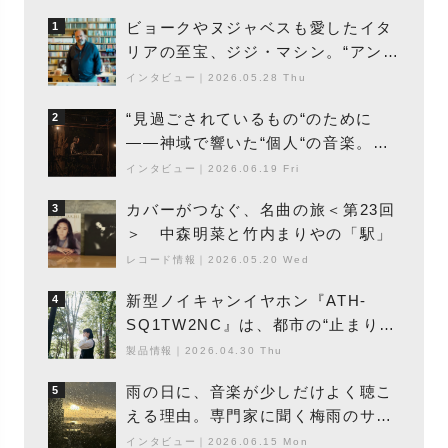
ビョークやヌジャベスも愛したイタ
1
リアの至宝、ジジ・マシン。“アンビ
エントの巨匠”が明かす創作の原点
インタビュー
｜
2026.05.28 Thu
と、「動き」に満ちた最新作の背景
“見過ごされているもの“のために
2
――神域で響いた“個人“の音楽。冥
丁の『赤城 夜神楽』をレポート
インタビュー
｜
2026.06.19 Fri
カバーがつなぐ、名曲の旅＜第23回
3
＞ 中森明菜と竹内まりやの「駅」
レコード情報
｜
2026.05.20 Wed
新型ノイキャンイヤホン『ATH-
4
SQ1TW2NC』は、都市の“止まり
木”になり得るーシンガーソングライ
製品情報
｜
2026.04.30 Thu
ター浮（Buoy）
雨の日に、音楽が少しだけよく聴こ
5
える理由。専門家に聞く梅雨のサウ
ンドスケープ
インタビュー
｜
2026.06.15 Mon