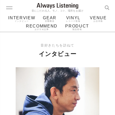
音にこだわる人、モノ、コト、場所をお届け
INTERVIEW
GEAR
VINYL
VENUE
インタビュー
音響機器
レコード情報
お店特集
RECOMMEND
PRODUCT
おすすめ記事
製品情報
レコード
プレーヤー
音質
スピーカー
音好きたちを訪ねて
ジャケット
bluetooth
アルバム
インタビュー
レコード針