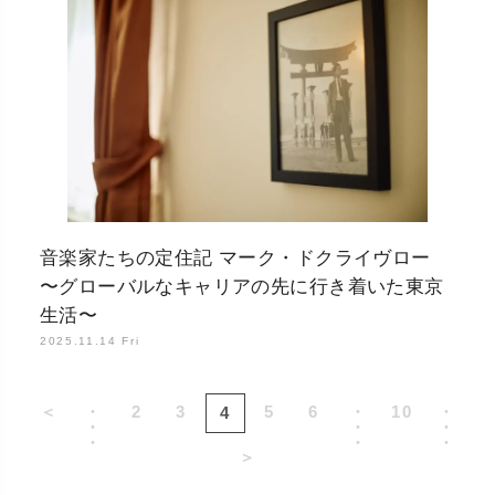
音楽家たちの定住記 マーク・ドクライヴロー
〜グローバルなキャリアの先に行き着いた東京
生活〜
2025.11.14 Fri
＜
・
2
3
5
6
・
10
・
4
・
・
・
・
・
・
＞