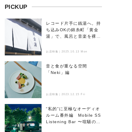
PICKUP
レコード片手に銭湯へ。持
ち込みOKの錦糸町「黄金
湯」で、風呂と音楽を裸で
浴びる
お店特集｜2025.10.13 Mon
音と食が重なる空間
「Neki」編
お店特集｜2023.12.15 Fri
“私的”に至極なオーディオ
ルーム番外編 Mobile SS
Listening Bar 〜喧騒のな
かで音楽とお酒を楽しめ