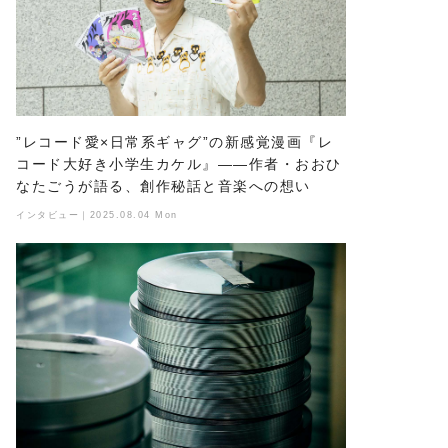
”レコード愛×日常系ギャグ”の新感覚漫画『レ
コード大好き小学生カケル』――作者・おおひ
なたごうが語る、創作秘話と音楽への想い
インタビュー｜2025.08.04 Mon