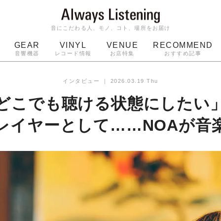
音にこだわる人、モノ、コト、場所をお届け
GEAR
VINYL
VENUE
RECOMMEND
音響機器
レコード情報
お店特集
おすすめ記事
スピーカー
ジャケット
bluetooth
アルバム
インタビュー
｜
2026.03.19 Thu
ッジ
マイク
ターンテーブル
Audio-Technica
どこでも聴ける状態にしたい
レイヤーとして……NOAが音