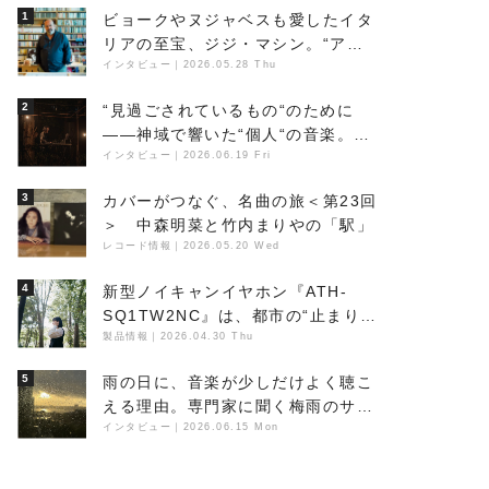
1
ビョークやヌジャベスも愛したイタ
リアの至宝、ジジ・マシン。“アン
ビエントの巨匠”が明かす創作の原
インタビュー
｜
2026.05.28 Thu
点と、「動き」に満ちた最新作の背
2
“見過ごされているもの“のために
景
――神域で響いた“個人“の音楽。冥
丁の『赤城 夜神楽』をレポート
インタビュー
｜
2026.06.19 Fri
3
カバーがつなぐ、名曲の旅＜第23回
＞ 中森明菜と竹内まりやの「駅」
レコード情報
｜
2026.05.20 Wed
4
新型ノイキャンイヤホン『ATH-
SQ1TW2NC』は、都市の“止まり
木”になり得るーシンガーソングラ
製品情報
｜
2026.04.30 Thu
イター浮（Buoy）
5
雨の日に、音楽が少しだけよく聴こ
える理由。専門家に聞く梅雨のサウ
ンドスケープ
インタビュー
｜
2026.06.15 Mon