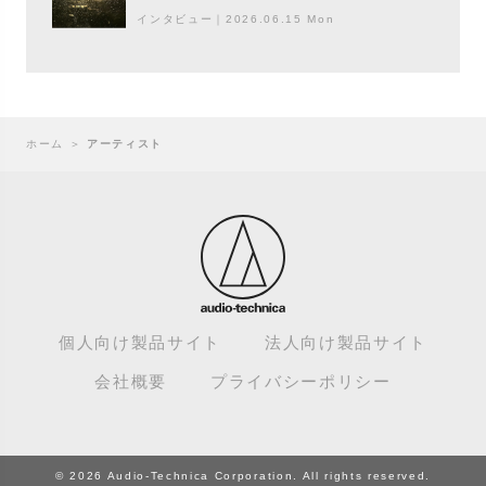
ンドスケープ
インタビュー
｜
2026.06.15 Mon
ホーム
＞
アーティスト
個人向け製品サイト
法人向け製品サイト
会社概要
プライバシーポリシー
© 2026 Audio-Technica Corporation. All rights reserved.