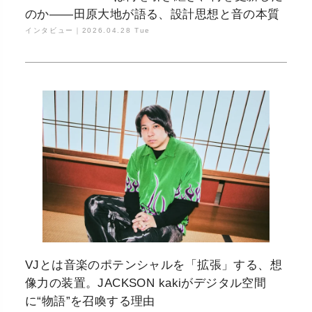
のか——田原大地が語る、設計思想と音の本質
インタビュー｜
2026.04.28 Tue
VJとは音楽のポテンシャルを「拡張」する、想
像力の装置。JACKSON kakiがデジタル空間
に“物語”を召喚する理由