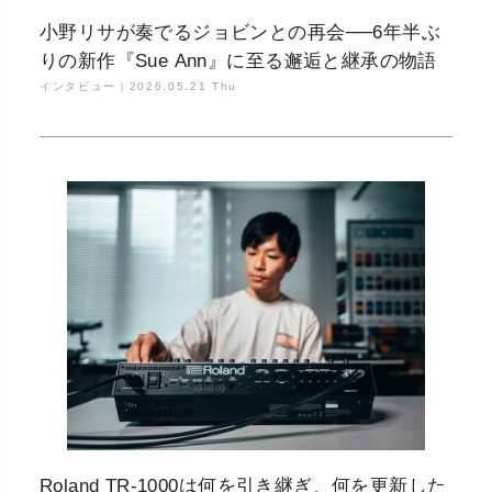
小野リサが奏でるジョビンとの再会──6年半ぶ
りの新作『Sue Ann』に至る邂逅と継承の物語
インタビュー｜
2026.05.21 Thu
Roland TR-1000は何を引き継ぎ、何を更新した