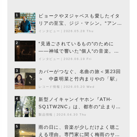
ビョークやヌジャベスも愛したイタ
1
リアの至宝、ジジ・マシン。“アンビ
エントの巨匠”が明かす創作の原点
インタビュー
｜
2026.05.28 Thu
と、「動き」に満ちた最新作の背景
“見過ごされているもの“のために
2
――神域で響いた“個人“の音楽。冥
丁の『赤城 夜神楽』をレポート
インタビュー
｜
2026.06.19 Fri
カバーがつなぐ、名曲の旅＜第23回
3
＞ 中森明菜と竹内まりやの「駅」
レコード情報
｜
2026.05.20 Wed
新型ノイキャンイヤホン『ATH-
4
SQ1TW2NC』は、都市の“止まり
木”になり得るーシンガーソングライ
製品情報
｜
2026.04.30 Thu
ター浮（Buoy）
雨の日に、音楽が少しだけよく聴こ
5
える理由。専門家に聞く梅雨のサウ