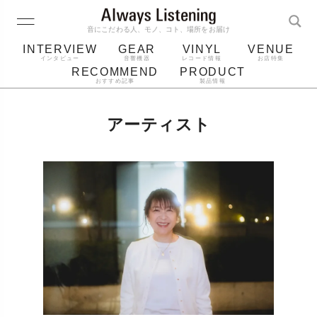
音にこだわる人、モノ、コト、場所をお届け
INTERVIEW
GEAR
VINYL
VENUE
インタビュー
音響機器
レコード情報
お店特集
RECOMMEND
PRODUCT
おすすめ記事
製品情報
レコード
プレーヤー
音質
スピーカー
アーティスト
ジャケット
bluetooth
アルバム
レコード針