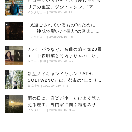
ビョークやヌジャベスも愛したイタ
リアの至宝、ジジ・マシン。“アン
ビエントの巨匠”が明かす創作の原
インタビュー
｜
2026.05.28 Thu
点と、「動き」に満ちた最新作の背
2
“見過ごされているもの“のために
景
――神域で響いた“個人“の音楽。冥
丁の『赤城 夜神楽』をレポート
インタビュー
｜
2026.06.19 Fri
3
カバーがつなぐ、名曲の旅＜第23回
＞ 中森明菜と竹内まりやの「駅」
レコード情報
｜
2026.05.20 Wed
4
新型ノイキャンイヤホン『ATH-
SQ1TW2NC』は、都市の“止まり
木”になり得るーシンガーソングラ
製品情報
｜
2026.04.30 Thu
イター浮（Buoy）
5
雨の日に、音楽が少しだけよく聴こ
える理由。専門家に聞く梅雨のサウ
ンドスケープ
インタビュー
｜
2026.06.15 Mon