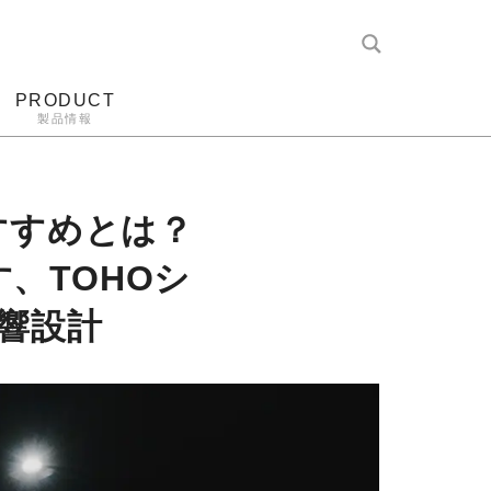
PRODUCT
製品情報
レコード針
ヘッドホン
アンプ
アナログ
すすめとは？
かす、TOHOシ
響設計