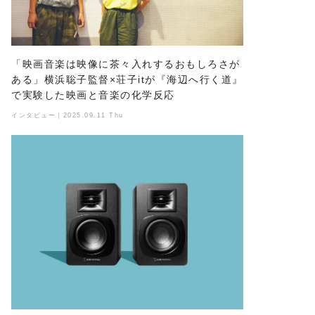
「映画音楽は映像に茶々入れするおもしろさが
ある」横浜聡子監督×荘子itが『海辺へ行く道』
で実験した映画と音楽の化学反応
インタビュー｜2025.09.11 Thu