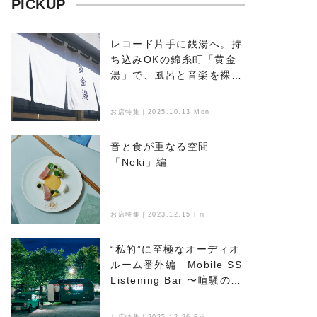
PICKUP
レコード片手に銭湯へ。持
ち込みOKの錦糸町「黄金
湯」で、風呂と音楽を裸で
浴びる
お店特集｜2025.10.13 Mon
音と食が重なる空間
「Neki」編
お店特集｜2023.12.15 Fri
“私的”に至極なオーディオ
ルーム番外編 Mobile SS
Listening Bar 〜喧騒のな
かで音楽とお酒を楽しめ
る、新たなオアシス〜