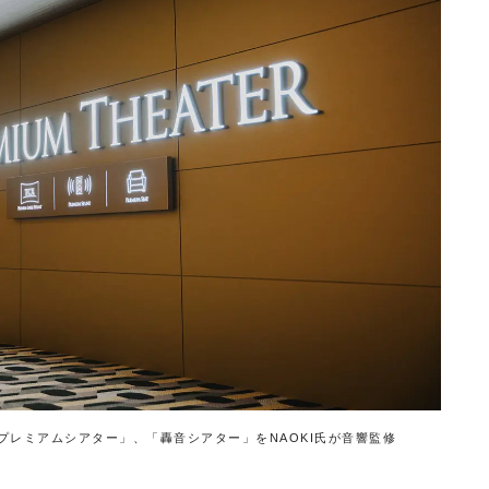
「プレミアムシアター」、「轟音シアター」をNAOKI氏が音響監修