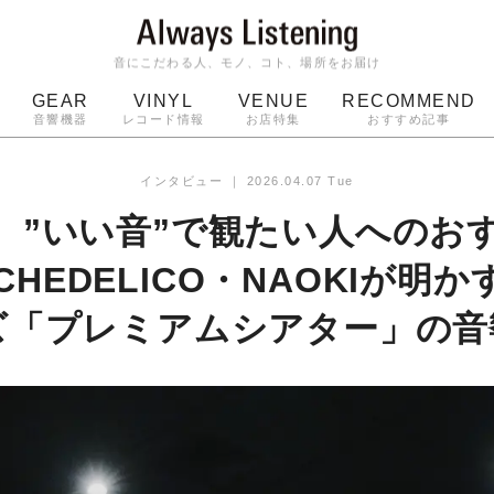
音にこだわる人、モノ、コト、場所をお届け
GEAR
VINYL
VENUE
RECOMMEND
音響機器
レコード情報
お店特集
おすすめ記事
スピーカー
ジャケット
bluetooth
アルバム
インタビュー
｜
2026.04.07 Tue
ッジ
マイク
ターンテーブル
Audio-Technica
、”いい音”で観たい人へのお
YCHEDELICO・NAOKIが明
ズ「プレミアムシアター」の音