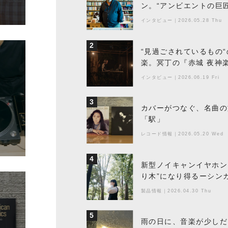
ン。“アンビエントの巨
ちた最新作の背景
インタビュー
｜
2026.05.28 Thu
2
“見過ごされているもの
楽。冥丁の『赤城 夜神
インタビュー
｜
2026.06.19 Fri
3
カバーがつなぐ、名曲の
「駅」
レコード情報
｜
2026.05.20 Wed
4
新型ノイキャンイヤホン『
り木”になり得るーシンガ
製品情報
｜
2026.04.30 Thu
5
雨の日に、音楽が少しだ