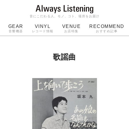
音にこだわる人、モノ、コト、場所をお届け
GEAR
VINYL
VENUE
RECOMMEND
音響機器
レコード情報
お店特集
おすすめ記事
スピーカー
ジャケット
bluetooth
アルバム
ッジ
マイク
ターンテーブル
Audio-Technica
歌謡曲