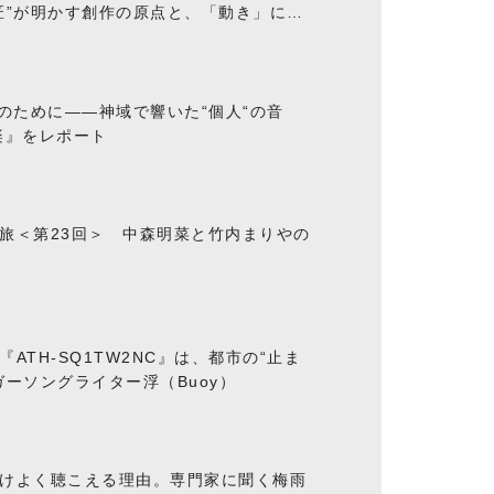
匠”が明かす創作の原点と、「動き」に満
“のために――神域で響いた“個人“の音
楽』をレポート
旅＜第23回＞ 中森明菜と竹内まりやの
ATH-SQ1TW2NC』は、都市の“止ま
ーソングライター浮（Buoy）
けよく聴こえる理由。専門家に聞く梅雨