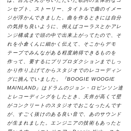
は、吉元さんからいただいた歌詞の全体的なコ
ンセプト、ストーリー、タイトルで曲のイメー
ジが浮かんできました。曲を作るときには自分
の気持ち良いように、例えばコーラスとかアレ
ンジ構成まで頭の中で出来上がってたので、そ
れを小倉くんに細かく伝えて、そこからデモ
テープでみんながある程度納得できるものを
作って、要するにプリプロダクションまでしっ
かり作り上げてからスタジオでのレコーディン
グに挑んでいました。『BOOGIE WOOGIE
MAINLAND』はドラムのジョン・ロビンソン達
とレコーディングをしたとき、天井が高くて壁
がコンクリートのスタジオでおこなったんです
が、すごく抜けのある良い音で、あのサウンド
が生まれました。エンジニアの技術もあったと