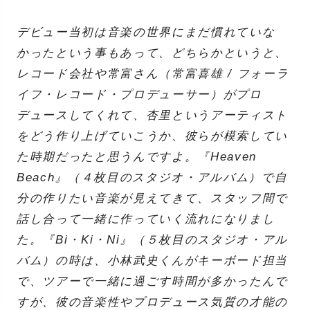
デビュー当初は音楽の世界にまだ慣れていな
かったという事もあって、どちらかというと、
レコード会社や常富さん（常富喜雄 / フォーラ
イフ・レコード・プロデューサー）がプロ
デュースしてくれて、杏里というアーティスト
をどう作り上げていこうか、彼らが模索してい
た時期だったと思うんですよ。『Heaven
Beach』（４枚目のスタジオ・アルバム）で自
分の作りたい音楽が見えてきて、スタッフ間で
話し合って一緒に作っていく流れになりまし
た。『Bi・Ki・Ni』（５枚目のスタジオ・アル
バム）の時は、小林武史くんがキーボード担当
で、ツアーで一緒に過ごす時間が多かったんで
すが、彼の音楽性やプロデュース気質の才能の