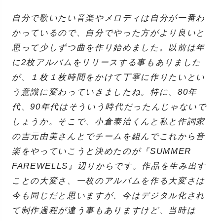
自分で歌いたい音楽やメロディは自分が一番わ
かっているので、自分でやった方がより良いと
思って少しずつ曲を作り始めました。以前は年
に2枚アルバムをリリースする事もありました
が、１枚１枚時間をかけて丁寧に作りたいとい
う意識に変わっていきましたね。特に、80年
代、90年代はそういう時代だったんじゃないで
しょうか。そこで、小倉泰治くんと私と作詞家
の吉元由美さんとでチームを組んでこれから音
楽をやっていこうと決めたのが『SUMMER
FAREWELLS』辺りからです。作品を生み出す
ことの大変さ、一枚のアルバムを作る大変さは
今も同じだと思いますが、今はデジタル化され
て制作過程が違う事もありますけど、当時は