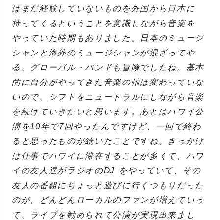
はまだ経験していないものを外国から日本に
持ってくるということを意識しながら音楽を
やっていた時期もありました。日本のミュージ
シャンと海外のミュージシャンが混ざってや
る、グローバル・バンドも冒険でしたね。基本
的に自分がやってきた音楽の軸は変わっていな
いので、シフトをニュートラルにしながら音楽
を続けていきたいと思います。あとはハワイ公
演を10年で7回やったんですけど、一回で終わ
ると思ったものが続いたことですね。きっかけ
は仕事でハワイに滞在することが多くて、ハワ
イの友人達がラジオのDJ をやっていて、その
友人の番組にちょっと遊びに行くつもりだった
のが、どんどんローカルのファンが増えていっ
て、ライブを勧められて公演が実現出来まし