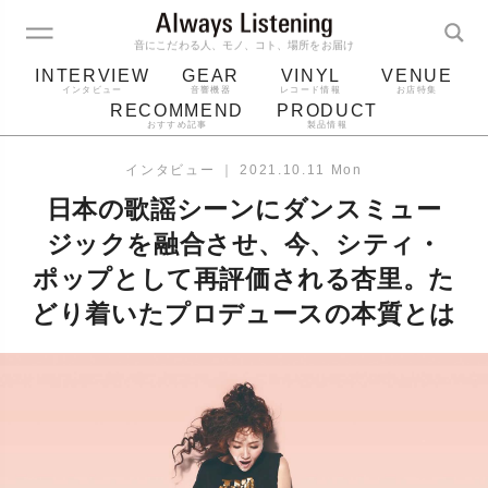
音にこだわる人、モノ、コト、場所をお届け
INTERVIEW
GEAR
VINYL
VENUE
インタビュー
音響機器
レコード情報
お店特集
RECOMMEND
PRODUCT
おすすめ記事
製品情報
レコード
プレーヤー
音質
スピーカー
インタビュー
｜
2021.10.11 Mon
ジャケット
bluetooth
アルバム
日本の歌謡シーンにダンスミュー
レコード針
ジックを融合させ、今、シティ・
ポップとして再評価される杏里。た
どり着いたプロデュースの本質とは