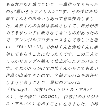
ある方だなと感じていて、一曲作ってもらった
のが“思いきりアメリカン”です。その後に角松
敏生くんとの出会いもあって意気投合しまし
た。角松くんの音楽は素晴らしくて、自分が求
めてるサウンドに限りなく近いものがあったの
で、アレンジやプロデュースをして欲しいと思
い、『Bi・Ki・Ni』で小林くんと角松くんに参
加してもらうことになったんです。この二人と
しっかりタッグを組んで仕上がったアルバムで
す。それがきっかけで角松くんからとても良い
作品が出来てきたので、全部アルバムをお任せ
しようと言うことで、最初のアルバム
『Timely!!』（6枚目のオリジナル・アルバ
ム）、その後に『COOOL』（7枚目のオリジナ
ル・アルバム）を出すことになりました。小林