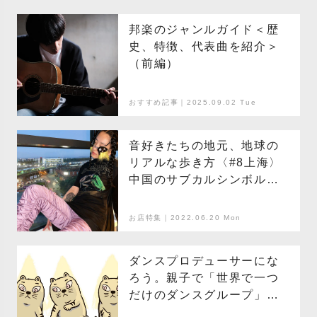
邦楽のジャンルガイド＜歴
史、特徴、代表曲を紹介＞
（前編）
おすすめ記事｜2025.09.02 Tue
音好きたちの地元、地球の
リアルな歩き方〈#8上海〉
中国のサブカルシンボル的
ナイトクラブ、エレガント
な中国庭園を巡る
お店特集｜2022.06.20 Mon
ダンスプロデューサーにな
ろう。親子で「世界で一つ
だけのダンスグループ」を
作って遊ぶ Tocca Dance