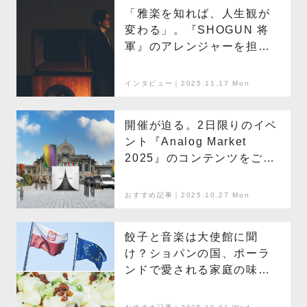
「雅楽を知れば、人生観が
変わる」。『SHOGUN 将
軍』のアレンジャーを担当
した石田多朗が、 雅楽の魅
力を本気で伝えたい理由
インタビュー｜2025.11.17 Mon
開催が迫る。2日限りのイベ
ント『Analog Market
2025』のコンテンツをご紹
介
おすすめ記事｜2025.10.27 Mon
餃子と音楽は大使館に聞
け？ショパンの国、ポーラ
ンドで愛される家庭の味〜
ピエロギ〜