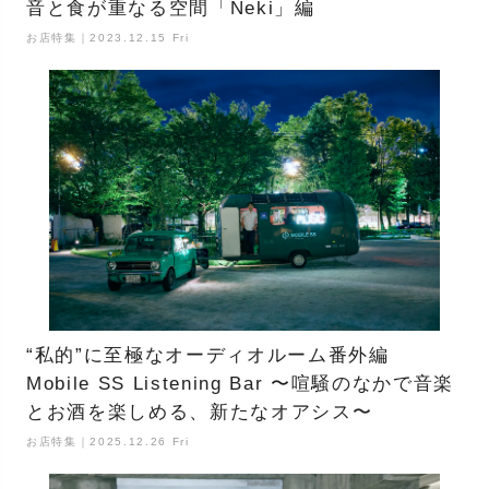
音と食が重なる空間「Neki」編
お店特集｜2023.12.15 Fri
“私的”に至極なオーディオルーム番外編
Mobile SS Listening Bar 〜喧騒のなかで音楽
とお酒を楽しめる、新たなオアシス〜
お店特集｜2025.12.26 Fri