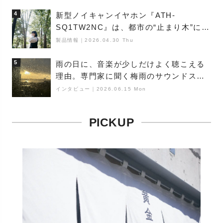
4
新型ノイキャンイヤホン『ATH-
SQ1TW2NC』は、都市の“止まり木”にな
り得るーシンガーソングライター浮
製品情報
｜
2026.04.30 Thu
（Buoy）
5
雨の日に、音楽が少しだけよく聴こえる
理由。専門家に聞く梅雨のサウンドス
ケープ
インタビュー
｜
2026.06.15 Mon
PICKUP