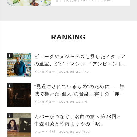
おすすめ記事｜2025.10.01 Wed
RANKING
1
ビョークやヌジャベスも愛したイタリア
の至宝、ジジ・マシン。“アンビエントの
巨匠”が明かす創作の原点と、「動き」に
インタビュー
｜
2026.05.28 Thu
満ちた最新作の背景
2
“見過ごされているもの“のために――神
域で響いた“個人“の音楽。冥丁の『赤城
夜神楽』をレポート
インタビュー
｜
2026.06.19 Fri
3
カバーがつなぐ、名曲の旅＜第23回＞
中森明菜と竹内まりやの「駅」
レコード情報
｜
2026.05.20 Wed