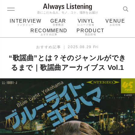
音にこだわる人、モノ、コト、場所をお届け
INTERVIEW
GEAR
VINYL
VENUE
インタビュー
音響機器
レコード情報
お店特集
RECOMMEND
PRODUCT
おすすめ記事
製品情報
レコード
プレーヤー
音質
スピーカー
おすすめ記事
｜
2025.08.29 Fri
ジャケット
bluetooth
アルバム
“歌謡曲”とは？そのジャンルができ
レコード針
るまで｜歌謡曲アーカイブス Vol.1