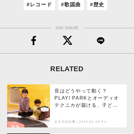
レコード
歌謡曲
歴史
SNS SHARE
RELATED
音はどうやって動く？
PLAY! PARKとオーディオ
テクニカが届ける、子ども
のための音体験イベント
「Let’s! PLAY! SOUND
おすすめ記事｜2026.01.16 Fri
with Audio-Technica」開
催