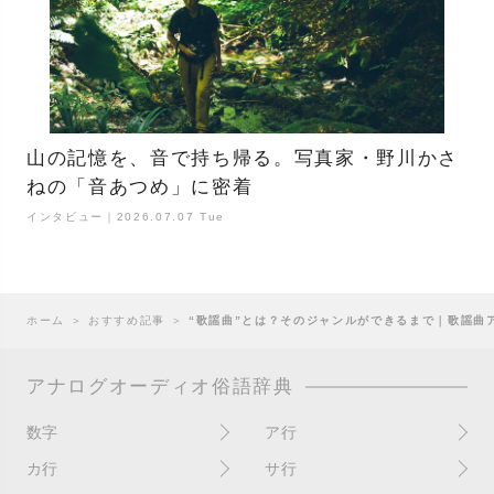
山の記憶を、音で持ち帰る。写真家・野川かさ
ねの「音あつめ」に密着
インタビュー｜2026.07.07 Tue
ホーム
＞
おすすめ記事
＞
“歌謡曲”とは？そのジャンルができるまで｜歌謡曲アー
アナログオーディオ俗語辞典
数字
ア行
10インチ
RPM(33,45)
カ行
サ行
12インチシングル
アイソレーター