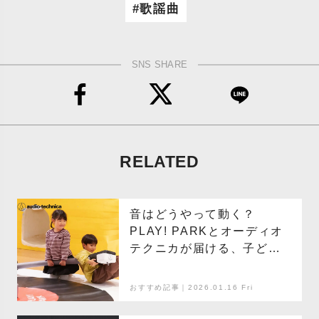
歌謡曲
SNS SHARE
RELATED
音はどうやって動く？
PLAY! PARKとオーディオ
テクニカが届ける、子ども
のための音体験イベント
「Let’s! PLAY! SOUND
おすすめ記事｜2026.01.16 Fri
with Audio-Technica」開
催