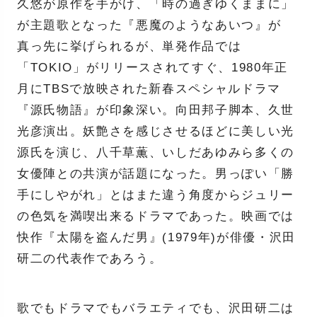
久悠が原作を手がけ、「時の過ぎゆくままに」
が主題歌となった『悪魔のようなあいつ』が
真っ先に挙げられるが、単発作品では
「TOKIO」がリリースされてすぐ、1980年正
月にTBSで放映された新春スペシャルドラマ
『源氏物語』が印象深い。向田邦子脚本、久世
光彦演出。妖艶さを感じさせるほどに美しい光
源氏を演じ、八千草薫、いしだあゆみら多くの
女優陣との共演が話題になった。男っぽい「勝
手にしやがれ」とはまた違う角度からジュリー
の色気を満喫出来るドラマであった。映画では
快作『太陽を盗んだ男』(1979年)が俳優・沢田
研二の代表作であろう。
歌でもドラマでもバラエティでも、沢田研二は