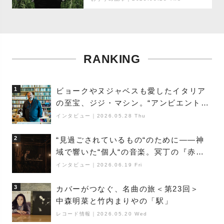
RANKING
1
ビョークやヌジャベスも愛したイタリア
の至宝、ジジ・マシン。“アンビエントの
巨匠”が明かす創作の原点と、「動き」に
インタビュー
｜
2026.05.28 Thu
満ちた最新作の背景
2
“見過ごされているもの“のために――神
域で響いた“個人“の音楽。冥丁の『赤城
夜神楽』をレポート
インタビュー
｜
2026.06.19 Fri
3
カバーがつなぐ、名曲の旅＜第23回＞
中森明菜と竹内まりやの「駅」
レコード情報
｜
2026.05.20 Wed