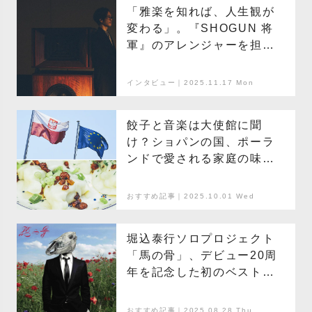
「雅楽を知れば、人生観が
変わる」。『SHOGUN 将
軍』のアレンジャーを担当
した石田多朗が、 雅楽の魅
力を本気で伝えたい理由
インタビュー｜2025.11.17 Mon
餃子と音楽は大使館に聞
け？ショパンの国、ポーラ
ンドで愛される家庭の味〜
ピエロギ〜
おすすめ記事｜2025.10.01 Wed
堀込泰行ソロプロジェクト
「馬の骨」、デビュー20周
年を記念した初のベストア
ルバムをリリース
おすすめ記事｜2025.08.28 Thu