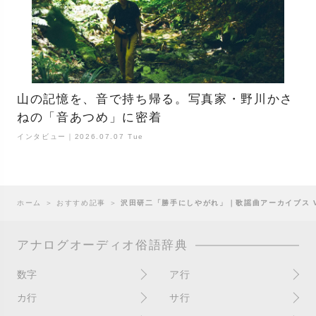
山の記憶を、音で持ち帰る。写真家・野川かさ
ねの「音あつめ」に密着
インタビュー｜2026.07.07 Tue
ホーム
＞
おすすめ記事
＞
沢田研二「勝手にしやがれ」｜歌謡曲アーカイブス Vo
アナログオーディオ俗語辞典
数字
ア行
10インチ
RPM(33,45)
カ行
サ行
12インチシングル
アイソレーター