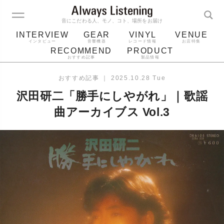
音にこだわる人、モノ、コト、場所をお届け
INTERVIEW
GEAR
VINYL
VENUE
インタビュー
音響機器
レコード情報
お店特集
RECOMMEND
PRODUCT
おすすめ記事
製品情報
レコード
プレーヤー
音質
スピーカー
おすすめ記事
｜
2025.10.28 Tue
ジャケット
bluetooth
アルバム
沢田研二「勝手にしやがれ」｜歌謡
レコード針
曲アーカイブス Vol.3