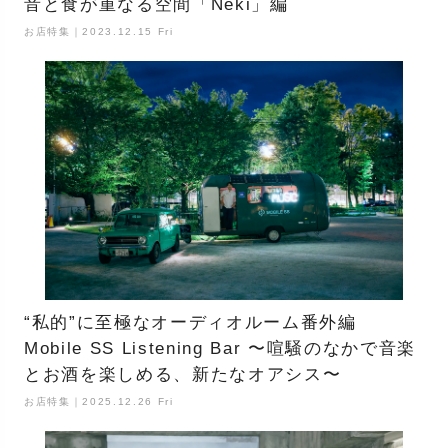
音と食が重なる空間「Neki」編
お店特集｜2023.12.15 Fri
“私的”に至極なオーディオルーム番外編
Mobile SS Listening Bar 〜喧騒のなかで音楽
とお酒を楽しめる、新たなオアシス〜
お店特集｜2025.12.26 Fri