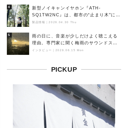
4
新型ノイキャンイヤホン『ATH-
SQ1TW2NC』は、都市の“止まり木”にな
り得るーシンガーソングライター浮
製品情報
｜
2026.04.30 Thu
（Buoy）
5
雨の日に、音楽が少しだけよく聴こえる
理由。専門家に聞く梅雨のサウンドス
ケープ
インタビュー
｜
2026.06.15 Mon
PICKUP