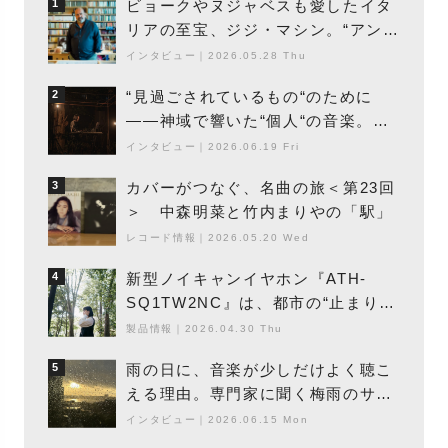
ビョークやヌジャベスも愛したイタ
1
リアの至宝、ジジ・マシン。“アンビ
エントの巨匠”が明かす創作の原点
インタビュー
｜
2026.05.28 Thu
と、「動き」に満ちた最新作の背景
“見過ごされているもの“のために
2
――神域で響いた“個人“の音楽。冥
丁の『赤城 夜神楽』をレポート
インタビュー
｜
2026.06.19 Fri
カバーがつなぐ、名曲の旅＜第23回
3
＞ 中森明菜と竹内まりやの「駅」
レコード情報
｜
2026.05.20 Wed
新型ノイキャンイヤホン『ATH-
4
SQ1TW2NC』は、都市の“止まり
木”になり得るーシンガーソングライ
製品情報
｜
2026.04.30 Thu
ター浮（Buoy）
雨の日に、音楽が少しだけよく聴こ
5
える理由。専門家に聞く梅雨のサウ
ンドスケープ
インタビュー
｜
2026.06.15 Mon