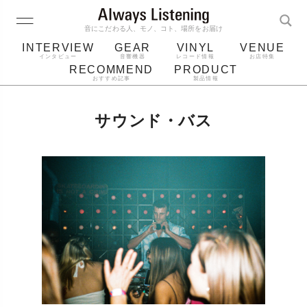
音にこだわる人、モノ、コト、場所をお届け
INTERVIEW
GEAR
VINYL
VENUE
インタビュー
音響機器
レコード情報
お店特集
RECOMMEND
PRODUCT
おすすめ記事
製品情報
レコード
プレーヤー
音質
スピーカー
サウンド・バス
ジャケット
bluetooth
アルバム
レコード針