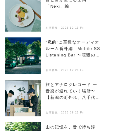
「Neki」編
お店特集｜2023.12.15 Fri
“私的”に至極なオーディオ
ルーム番外編 Mobile SS
Listening Bar 〜喧騒のな
かで音楽とお酒を楽しめ
る、新たなオアシス〜
お店特集｜2025.12.26 Fri
旅とアナログレコード 〜
音楽が連れていく場所〜
【新潟の町外れ、八千代マ
ンション】編
お店特集｜2025.08.22 Fri
山の記憶を、音で持ち帰