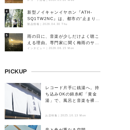
レコード情報
｜
2026.05.20 Wed
4
新型ノイキャンイヤホン『ATH-
SQ1TW2NC』は、都市の“止まり
木”になり得るーシンガーソングラ
製品情報
｜
2026.04.30 Thu
イター浮（Buoy）
5
雨の日に、音楽が少しだけよく聴こ
える理由。専門家に聞く梅雨のサウ
ンドスケープ
インタビュー
｜
2026.06.15 Mon
PICKUP
レコード片手に銭湯へ。持
ち込みOKの錦糸町「黄金
湯」で、風呂と音楽を裸で
浴びる
お店特集｜2025.10.13 Mon
音と食が重なる空間