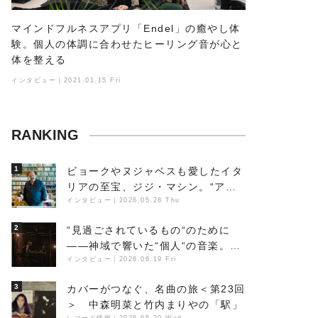
マインドフルネスアプリ「Endel」の癒やし体
験。個人の体調に合わせたヒーリング音が心と
体を整える
インタビュー｜2021.01.15 Fri
RANKING
1
ビョークやヌジャベスも愛したイタ
リアの至宝、ジジ・マシン。“アン
ビエントの巨匠”が明かす創作の原
インタビュー
｜
2026.05.28 Thu
点と、「動き」に満ちた最新作の背
2
“見過ごされているもの“のために
景
――神域で響いた“個人“の音楽。冥
丁の『赤城 夜神楽』をレポート
インタビュー
｜
2026.06.19 Fri
3
カバーがつなぐ、名曲の旅＜第23回
＞ 中森明菜と竹内まりやの「駅」