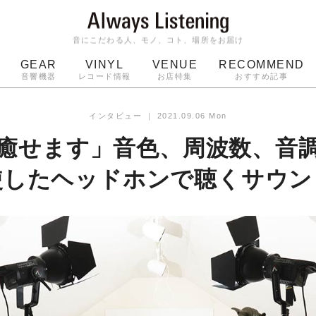
音にこだわる人、モノ、コト、場所をお届け
GEAR
VINYL
VENUE
RECOMMEND
音響機器
レコード情報
お店特集
おすすめ記事
スピーカー
ジャケット
bluetooth
アルバム
インタビュー
｜
2021.09.06 Mon
ッジ
マイク
ターンテーブル
Audio-Technica
癒せます」音色、周波数、音
使したヘッドホンで聴くサウン