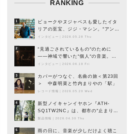
RANKING
ビョークやヌジャベスも愛したイタ
1
リアの至宝、ジジ・マシン。“アンビ
エントの巨匠”が明かす創作の原点
インタビュー
｜
2026.05.28 Thu
と、「動き」に満ちた最新作の背景
“見過ごされているもの“のために
2
――神域で響いた“個人“の音楽。冥
丁の『赤城 夜神楽』をレポート
インタビュー
｜
2026.06.19 Fri
カバーがつなぐ、名曲の旅＜第23回
3
＞ 中森明菜と竹内まりやの「駅」
レコード情報
｜
2026.05.20 Wed
新型ノイキャンイヤホン『ATH-
4
SQ1TW2NC』は、都市の“止まり
木”になり得るーシンガーソングライ
製品情報
｜
2026.04.30 Thu
ター浮（Buoy）
雨の日に、音楽が少しだけよく聴こ
5